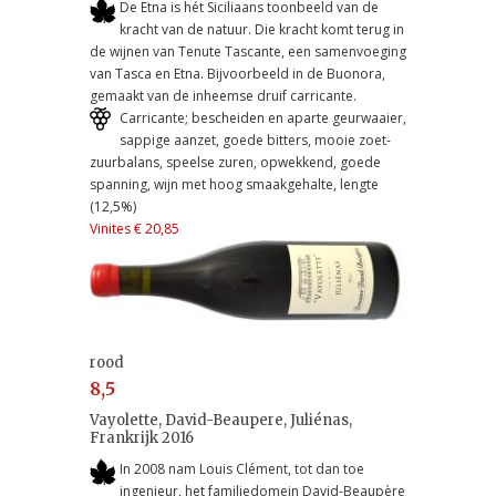
De Etna is hét Siciliaans toonbeeld van de
kracht van de natuur. Die kracht komt terug in
de wijnen van Tenute Tascante, een samenvoeging
van Tasca en Etna. Bijvoorbeeld in de Buonora,
gemaakt van de inheemse druif carricante.
Carricante; bescheiden en aparte geurwaaier,
sappige aanzet, goede bitters, mooie zoet-
zuurbalans, speelse zuren, opwekkend, goede
spanning, wijn met hoog smaakgehalte, lengte
(12,5%)
Vinites € 20,85
rood
8,5
Vayolette, David-Beaupere, Juliénas,
Frankrijk 2016
In 2008 nam Louis Clément, tot dan toe
ingenieur, het familiedomein David-Beaupère