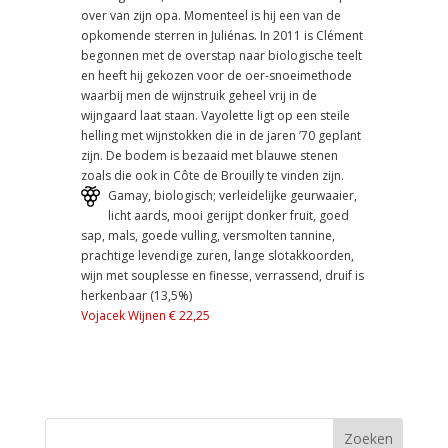
over van zijn opa. Momenteel is hij een van de
opkomende sterren in Juliénas. In 2011 is Clément
begonnen met de overstap naar biologische teelt
en heeft hij gekozen voor de oer-snoeimethode
waarbij men de wijnstruik geheel vrij in de
wijngaard laat staan. Vayolette ligt op een steile
helling met wijnstokken die in de jaren ’70 geplant
zijn. De bodem is bezaaid met blauwe stenen
zoals die ook in Côte de Brouilly te vinden zijn.
Gamay, biologisch; verleidelijke geurwaaier,
licht aards, mooi gerijpt donker fruit, goed
sap, mals, goede vulling, versmolten tannine,
prachtige levendige zuren, lange slotakkoorden,
wijn met souplesse en finesse, verrassend, druif is
herkenbaar (13,5%)
Vojacek Wijnen € 22,25