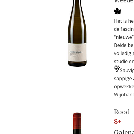
Weeden
Het is h
de fasci
“nieuwe”
Beide be
volledig
studie e
Sauvig
sappige 
opwekken
Wijnhand
Rood
8+
Galena