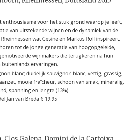
born, Rheinhessen, Duitsland 2015
et enthousiasme voor het stuk grond waarop je leeft,
natie van uitstekende wijnen en de dynamiek van de
 Rheinhessen wat Gesine en Markus Roll inspireert.
horen tot de jonge generatie van hoogopgeleide,
 gemotiveerde wijnmakers die terugkeren na hun
n buitenlands ervaringen.
non blanc; duidelijk sauvignon blanc, vettig, grassig,
aanzet, mooie fraîcheur, schoon van smak, mineralig,
d, spanning en lengte (13%)
el Jan van Breda € 19,95
, Clos Galena, Domini de la Cartoixa,