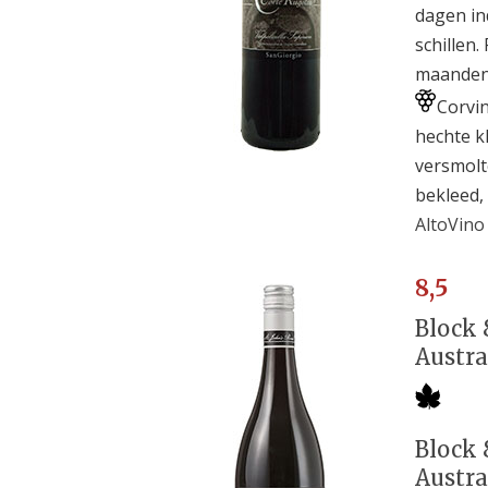
dagen in
schillen.
maanden
Corvin
hechte kl
versmolt
bekleed, 
AltoVino
8,5
Block 8
Austra
Block 8
Austra