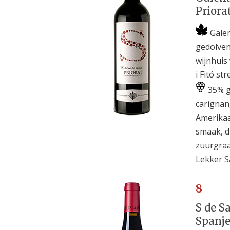
Priora
Galen
gedolven 
wijnhuis
i Fitó st
35% g
carignan
Amerikaa
smaak, d
zuurgraad
Lekker S
8
S de Sa
Spanje