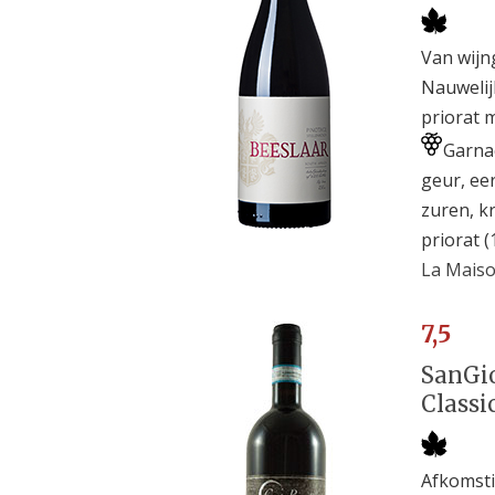
Van wijn
Nauwelij
priorat 
Garnac
geur, eer
zuren, k
priorat (
La Maiso
7,5
SanGio
Classic
Afkomsti