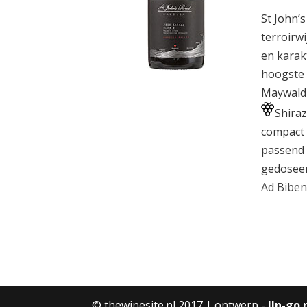
St John’
terroirw
en karak
hoogste 
Maywald-
Shiraz
compact 
passend 
gedoseer
Ad Biben
© thewinesite.nl 2017 | ontwerp -
lln-go.