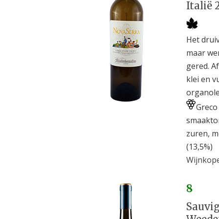
Italië 
Het drui
maar wer
gered. A
klei en 
organole
Greco 
smaakton
zuren, m
(13,5%)
Wijnkope
8
Sauvig