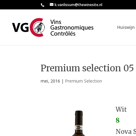
k.vanlissum@thewinesite.nl
Huiswijn 
Premium selection 05
mei, 2016
|
Premium Selection
Wit
8
Nova S