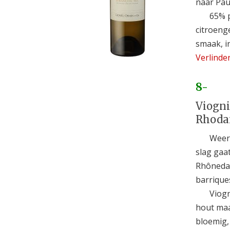
naar Pau
65% 
citroenge
smaak, in
Verlinde
8-
Viognie
Rhodan
Weer 
slag gaat
Rhônedal
barriques
Viogn
hout maa
bloemig, 