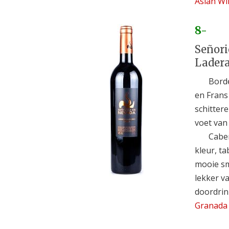
Asian Wi
8-
Señori
Ladera
Bord
en Frans
schitter
voet van
Caber
kleur, ta
mooie sm
lekker v
doordrin
Granada