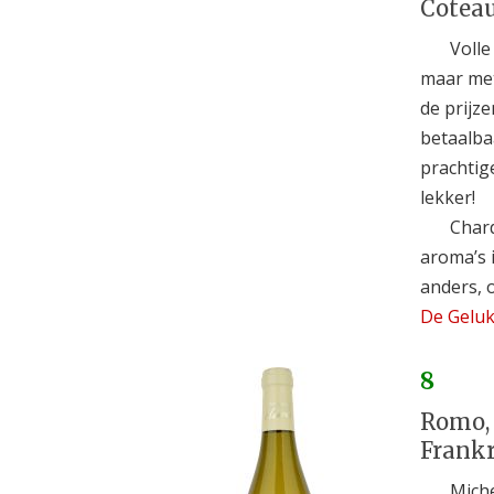
Coteau
Voll
maar met
de prijze
betaalbaa
prachtig
lekker!
Chard
aroma’s 
anders, 
De Geluk
8
Romo, 
Frankr
Miche