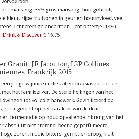
 vervoerden.
petit manseng, 35% gros manseng, houtgebruik;
le kleur, rijpe fruittonen in geur en houtinvloed, veel
tens, licht crèmige ondertoon, licht bittertje (14%)
n Drink & Discover
€ 16,75
r Granit, J.F. Jacouton, IGP Collines
iennes, Frankrijk 2015
een jonge wijnmaker die vol enthousiasme aan de
 met het familiezilver. De steile hellingen van het
 dwingen tot volledig handwerk. Gevinificeerd op
, puur gericht op het karakter van de druif.
ier, fermentatie op hout; opvallende inbreng van het
r absoluut niet storend, beetje geparfumeerd,
hoge zuren, mooie bitters, gerijpt en droog fruit,