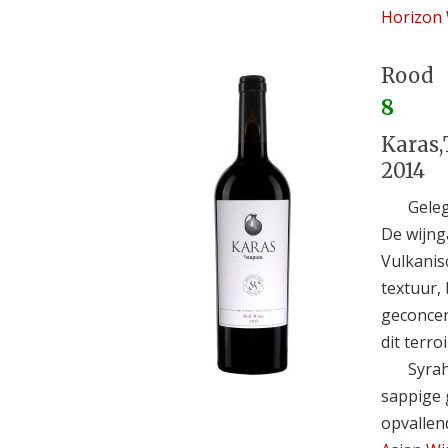
Horizon
Rood
8
Karas,
2014
Geleg
De wijng
Vulkanis
textuur, 
geconcen
dit terro
Syrah
sappige 
opvallend