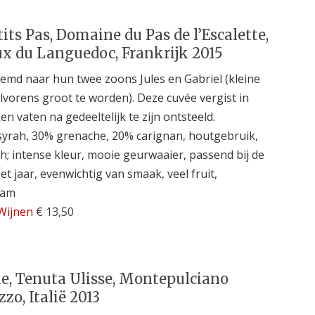
tits Pas, Domaine du Pas de l’Escalette,
x du Languedoc, Frankrijk 2015
md naar hun twee zoons Jules en Gabriel (kleine
alvorens groot te worden). Deze cuvée vergist in
en vaten na gedeeltelijk te zijn ontsteeld.
yrah, 30% grenache, 20% carignan, houtgebruik,
ch; intense kleur, mooie geurwaaier, passend bij de
het jaar, evenwichtig van smaak, veel fruit,
aam
Wijnen
€ 13,50
e, Tenuta Ulisse, Montepulciano
zo, Italië 2013