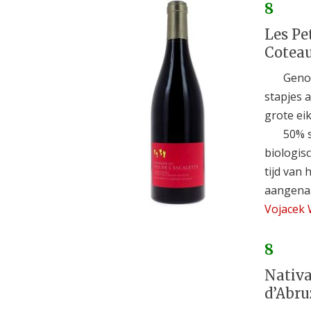
8
Les Pe
Coteau
Genoe
stapjes 
grote eik
50% s
biologis
tijd van 
aangen
Vojacek 
8
Nativa
d’Abruz