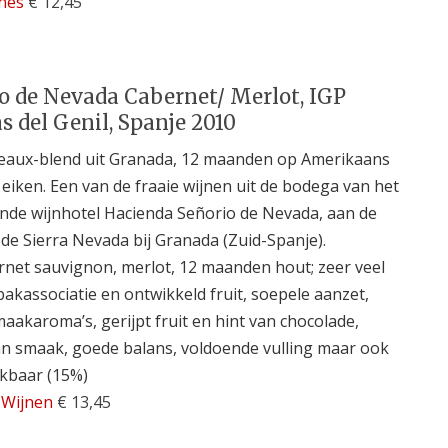
nes
€ 12,45
o de Nevada Cabernet/ Merlot, IGP
s del Genil, Spanje 2010
eaux-blend uit Granada, 12 maanden op Amerikaans
 eiken. Een van de fraaie wijnen uit de bodega van het
ende wijnhotel Hacienda Señorio de Nevada, aan de
 de Sierra Nevada bij Granada (Zuid-Spanje).
net sauvignon, merlot, 12 maanden hout; zeer veel
bakassociatie en ontwikkeld fruit, soepele aanzet,
aakaroma’s, gerijpt fruit en hint van chocolade,
an smaak, goede balans, voldoende vulling maar ook
kbaar (15%)
 Wijnen
€ 13,45