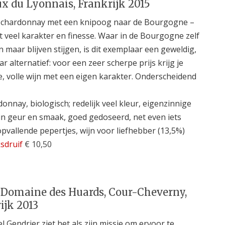
x du Lyonnais, Frankrijk 2015
e chardonnay met een knipoog naar de Bourgogne –
 veel karakter en finesse. Waar in de Bourgogne zelf
n maar blijven stijgen, is dit exemplaar een geweldig,
r alternatief: voor een zeer scherpe prijs krijg je
e, volle wijn met een eigen karakter. Onderscheidend
onnay, biologisch; redelijk veel kleur, eigenzinnige
in geur en smaak, goed gedoseerd, net even iets
opvallende pepertjes, wijn voor liefhebber (13,5%)
sdruif
€ 10,50
Domaine des Huards, Cour-Cheverny,
ijk 2013
l Gendrier ziet het als zijn missie om ervoor te