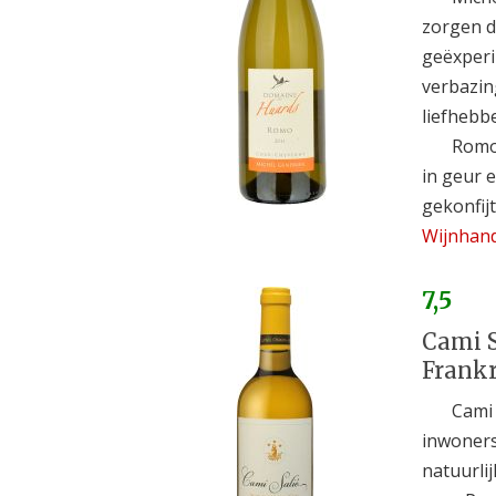
zorgen d
geëxperi
verbazin
liefhebbe
Romor
in geur 
gekonfijt
Wijnhand
7,5
Cami S
Frankr
Cami 
inwoners
natuurli