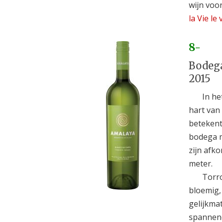
wijn voor
la Vie le 
8-
Bodega
2015
In he
hart van
betekent
bodega m
zijn afk
meter.
Torro
bloemig, 
gelijkmat
spannen