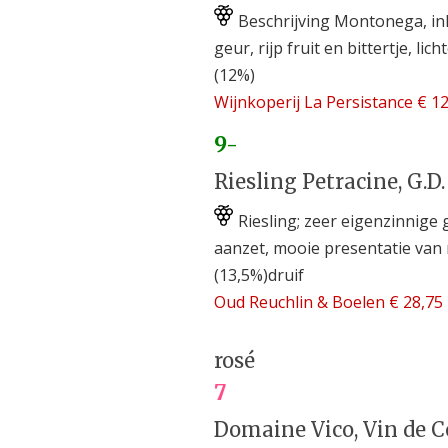
Beschrijving Montonega, inh
geur, rijp fruit en bittertje, li
(12%)
Wijnkoperij La Persistance € 12
9-
Riesling Petracine, G.D.
Riesling; zeer eigenzinnige 
aanzet, mooie presentatie van r
(13,5%)druif
Oud Reuchlin & Boelen € 28,75
rosé
7
Domaine Vico, Vin de Co