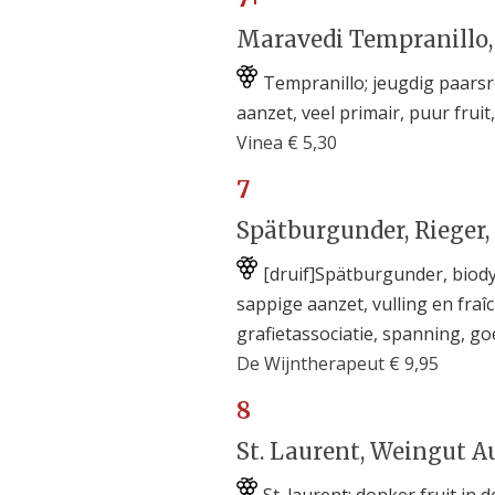
Maravedi Tempranillo,
Tempranillo; jeugdig paarsr
aanzet, veel primair, puur fruit,
Vinea € 5,30
7
Spätburgunder, Rieger,
[druif]Spätburgunder, biodyn
sappige aanzet, vulling en fraîc
grafietassociatie, spanning, go
De Wijntherapeut € 9,95
8
St. Laurent, Weingut Au
St. laurent; donker fruit in 