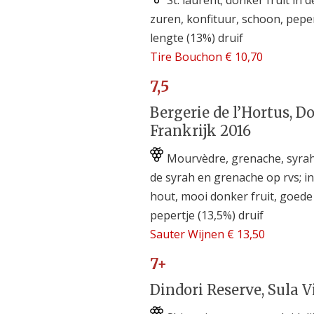
zuren, konfituur, schoon, peper
lengte (13%) druif
Tire Bouchon € 10,70
7,5
Bergerie de l’Hortus, D
Frankrijk 2016
Mourvèdre, grenache, syrah,
de syrah en grenache op rvs; in
hout, mooi donker fruit, goede
pepertje (13,5%) druif
Sauter Wijnen € 13,50
7+
Dindori Reserve, Sula V