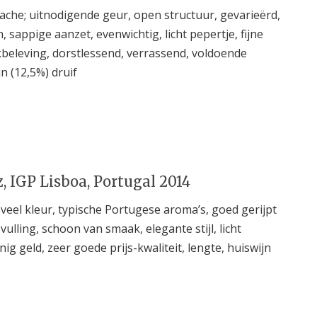
enache; uitnodigende geur, open structuur, gevarieërd,
n, sappige aanzet, evenwichtig, licht pepertje, fijne
eleving, dorstlessend, verrassend, voldoende
n (12,5%) druif
 IGP Lisboa, Portugal 2014
veel kleur, typische Portugese aroma’s, goed gerijpt
ulling, schoon van smaak, elegante stijl, licht
ig geld, zeer goede prijs-kwaliteit, lengte, huiswijn