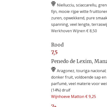
Niellucciu, sciaccarellu, gr
fijn, mooie rijpe witte fruittone
zuren, opwekkend, pure smaakb
spanning, veel lengte, terraswij
Werkhoven Wijnen € 8,50
Rood
7,5
Penedo de Lexim, Manz,
Aragonez, touriga nacional; 
donker fruit, voldoende sap en v
parfumé, veel materie voor wein
(14%) druif
Wijnhoeve Matton € 9,25
7+