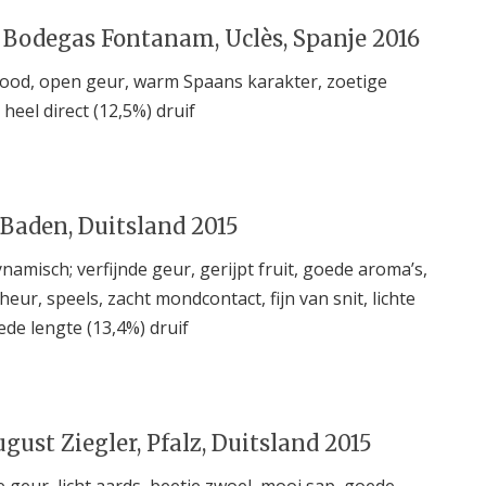
 Bodegas Fontanam, Uclès, Spanje 2016
ood, open geur, warm Spaans karakter, zoetige
 heel direct (12,5%) druif
 Baden, Duitsland 2015
amisch; verfijnde geur, gerijpt fruit, goede aroma’s,
heur, speels, zacht mondcontact, fijn van snit, lichte
ede lengte (13,4%) druif
gust Ziegler, Pfalz, Duitsland 2015
de geur, licht aards, beetje zwoel, mooi sap, goede