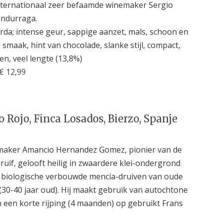
nternationaal zeer befaamde winemaker Sergio
ndurraga.
da; intense geur, sappige aanzet, mals, schoon en
smaak, hint van chocolade, slanke stijl, compact,
en, veel lengte (13,8%)
€ 12,99
ro Rojo, Finca Losados, Bierzo, Spanje
maker Amancio Hernandez Gomez, pionier van de
ruif, gelooft heilig in zwaardere klei-ondergrond
n biologische verbouwde mencía-druiven van oude
(30-40 jaar oud). Hij maakt gebruik van autochtone
n een korte rijping (4 maanden) op gebruikt Frans