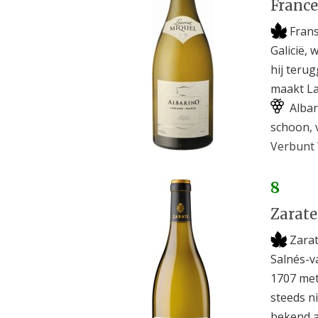
France
Fran
Galicië, 
hij teru
maakt La
Albar
schoon, v
Verbunt 
8
Zarate
Zarat
Salnés-va
1707 met
steeds n
bekend a