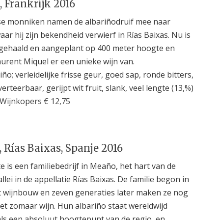
, Frankrijk 2016
se monniken namen de albariñodruif mee naar
waar hij zijn bekendheid verwierf in Rías Baixas. Nu is
ggehaald en aangeplant op 400 meter hoogte en
urent Miquel er een unieke wijn van.
iño; verleidelijke frisse geur, goed sap, ronde bitters,
erteerbaar, gerijpt wit fruit, slank, veel lengte (13,%)
Wijnkopers € 12,75
, Rías Baixas, Spanje 2016
e is een familiebedrijf in Meaño, het hart van de
llei in de appellatie Rías Baixas. De familie begon in
 wijnbouw en zeven generaties later maken ze nog
iet zomaar wijn. Hun albariño staat wereldwijd
ls een absoluut hoogtepunt van de regio, en