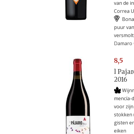
van de i
Correa U
Bonar
puur van 
versmolt
Damaro 
8,5
l Paja
2016
Wijn
mencía-d
voor zij
stokken 
gisten e
eiken