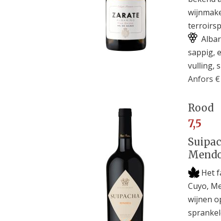
wijnmake
terroirsp
Albar
sappig, 
vulling, 
Anfors €
Rood
7,5
Suipac
Mendoz
Het f
Cuyo, Me
wijnen o
sprankel