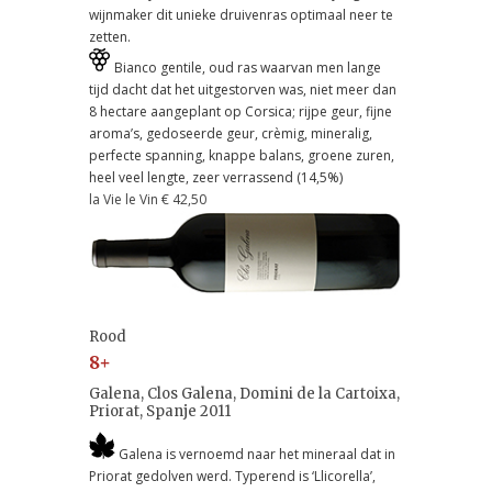
wijnmaker dit unieke druivenras optimaal neer te
zetten.
Bianco gentile, oud ras waarvan men lange
tijd dacht dat het uitgestorven was, niet meer dan
8 hectare aangeplant op Corsica; rijpe geur, fijne
aroma’s, gedoseerde geur, crèmig, mineralig,
perfecte spanning, knappe balans, groene zuren,
heel veel lengte, zeer verrassend (14,5%)
la Vie le Vin € 42,50
Rood
8+
Galena, Clos Galena, Domini de la Cartoixa,
Priorat, Spanje 2011
Galena is vernoemd naar het mineraal dat in
Priorat gedolven werd. Typerend is ‘Llicorella’,