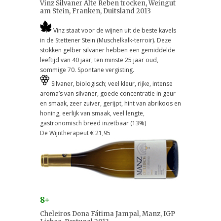
Vinz Silvaner Alte Reben trocken, Weingut
am Stein, Franken, Duitsland 2013
Vinz staat voor de wijnen uit de beste kavels
in de Stettener Stein (Muschelkalk-terroir). Deze
stokken gelber silvaner hebben een gemiddelde
leeftijd van 40 jaar, ten minste 25 jaar oud,
sommige 70. Spontane vergisting.
Silvaner, biologisch; veel kleur, rijke, intense
aroma’s van silvaner, goede concentratie in geur
en smaak, zeer zuiver, gerijpt, hint van abrikoos en
honing, eerlijk van smaak, veel lengte,
gastronomisch breed inzetbaar (13%)
De Wijntherapeut € 21,95
8+
Cheleiros Dona Fátima Jampal, Manz, IGP