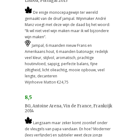
Lisboa, Portugal 2013
De enige monocepagewijn ter wereld
gemaakt van de druif jampal. Wijnmaker André
Manz voegt met deze wijn de daad bij het woord:
“Ik wil niet veel wijn maken maar ik wil bijzondere
wijn maken”.
Jampal, 6 maanden nieuw Frans en
Amerikaans hout, 6 maanden batonage; redelijk
veel kleur, stijlvol, aromatisch, prachtige
houtinvloed, sappig, perfecte balans, fijne
ziltigheid, licht olieachtig, mooie opbouw, veel
lengte, decanteren
Wijnhoeve Matton €24,75
8,5
BG, Antoine Arena, Vin de France, Frankrijk
2014
Langzaam maar zeker komt zoonlief onder
de vleugels van papa vandaan. En hoe? Moderner
(lees verfijnder) en subtieler weet deze jonge