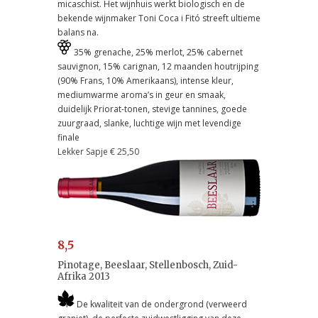
micaschist. Het wijnhuis werkt biologisch en de
bekende wijnmaker Toni Coca i Fitó streeft ultieme
balans na.
35% grenache, 25% merlot, 25% cabernet
sauvignon, 15% carignan, 12 maanden houtrijping
(90% Frans, 10% Amerikaans), intense kleur,
mediumwarme aroma’s in geur en smaak,
duidelijk Priorat-tonen, stevige tannines, goede
zuurgraad, slanke, luchtige wijn met levendige
finale
Lekker Sapje € 25,50
8,5
Pinotage, Beeslaar, Stellenbosch, Zuid-
Afrika 2013
De kwaliteit van de ondergrond (verweerd